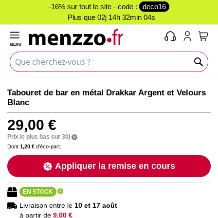
-16% sur tout le site - code :
deco16
Plus que
02j 14h 32min 04s
MENU
Mon 
Skip
Skip
Tabouret de bar en métal Drakkar Argent et Velours
to
to
Blanc
the
the
end
beginning
29,00 €
of
of
the
the
Prix le plus bas sur 30j
images
images
Dont
1,20 €
d’éco-part.
gallery
gallery
Appliquer la remise en cours
EN STOCK
Livraison entre le
10 et 17 août
à partir de
9,00 €