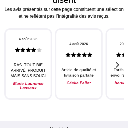
Les avis présentés sur cette page constituent une sélection
et ne reflètent pas l’intégralité des avis reçus.
4 août 2026
4 août 2026
20 ju
RAS. TOUT BIE
Article de qualité et
Tarifs c
ARRIVÉ. PRODUIT
livraison parfaite
envoi rapi
MAIS SANS SOUCI
Cécile Fallot
herve
Marie-Laurence
Lassaux