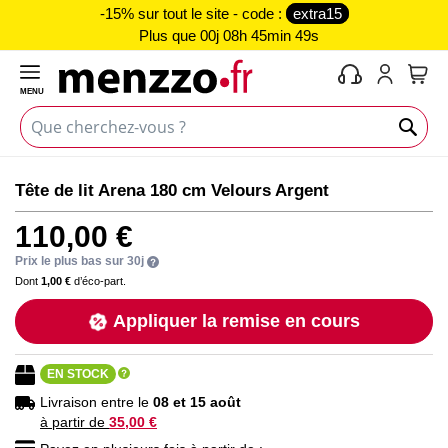
-15% sur tout le site - code :
extra15
Plus que
00j 08h 45min 48s
MENU
Mon 
Skip
Skip
Tête de lit Arena 180 cm Velours Argent
to
to
the
the
110,00 €
end
beginning
of
of
Prix le plus bas sur 30j
the
the
Dont
1,00 €
d’éco-part.
images
images
Appliquer la remise en cours
gallery
gallery
EN STOCK
Livraison entre le
08 et 15 août
à partir de
35,00 €