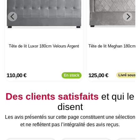
Tête de lit Luxor 180cm Velours Argent
Tête de lit Meghan 180cm V
110,00 €
125,00 €
En stock
Livré sous p
Des clients satisfaits
et qui le
disent
Les avis présentés sur cette page constituent une sélection
et ne reflètent pas l’intégralité des avis reçus.