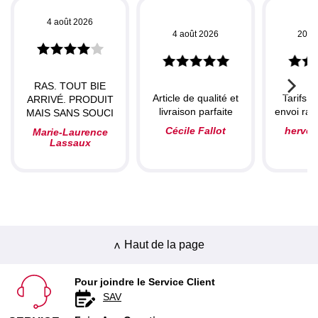
4 août 2026
4 août 2026
20 ju
RAS. TOUT BIE
Article de qualité et
Tarifs c
ARRIVÉ. PRODUIT
livraison parfaite
envoi rapi
MAIS SANS SOUCI
Cécile Fallot
herve
Marie-Laurence
Lassaux
Haut de la page
Pour joindre le Service Client
SAV