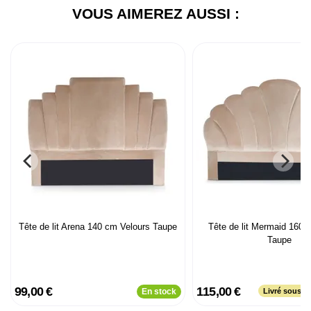
VOUS AIMEREZ AUSSI :
Tête de lit Arena 140 cm Velours Taupe
Tête de lit Mermaid 160 
Taupe
99,00 €
115,00 €
En stock
Livré sous p