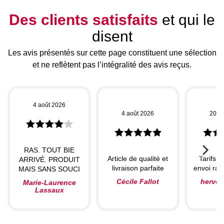
Des clients satisfaits
et qui le
disent
Les avis présentés sur cette page constituent une sélection
et ne reflètent pas l’intégralité des avis reçus.
4 août 2026
4 août 2026
20 ju
RAS. TOUT BIE
Article de qualité et
Tarifs c
ARRIVÉ. PRODUIT
livraison parfaite
envoi rapi
MAIS SANS SOUCI
Cécile Fallot
herve
Marie-Laurence
Lassaux