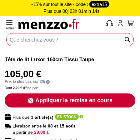
-15% sur tout le site - code :
extra15
Plus que
00j 23h 01min 13s
MENU
Mon 
Skip
Skip
Tête de lit Luxor 160cm Tissu Taupe
to
to
the
the
105,00 €
end
beginning
of
of
Prix le plus bas sur 30j
the
the
Dont
2,20 €
d’éco-part.
images
images
Appliquer la remise en cours
gallery
gallery
Plus que
3
article(s)
EN STOCK
Livraison entre le
08 et 15 août
à partir de
29,00 €