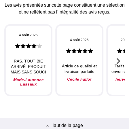
Les avis présentés sur cette page constituent une sélection
et ne reflètent pas l’intégralité des avis reçus.
4 août 2026
4 août 2026
20 ju
RAS. TOUT BIE
Article de qualité et
Tarifs c
ARRIVÉ. PRODUIT
livraison parfaite
envoi rapi
MAIS SANS SOUCI
Cécile Fallot
herve
Marie-Laurence
Lassaux
Haut de la page