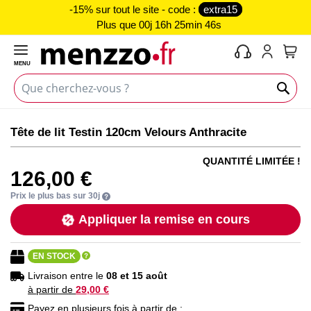
-15% sur tout le site - code :
extra15
Plus que
00j 16h 25min 46s
MENU
Mon 
Skip
Skip
Tête de lit Testin 120cm Velours Anthracite
to
to
the
the
QUANTITÉ LIMITÉE !
end
beginning
126,00 €
of
of
the
the
Prix le plus bas sur 30j
images
images
Appliquer la remise en cours
gallery
gallery
EN STOCK
Livraison entre le
08 et 15 août
à partir de
29,00 €
Payez en plusieurs fois à partir de :