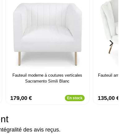
Fauteuil moderne à coutures verticales
Fauteuil arrondi Brend
Sacramento Simili Blanc
179,00 €
135,00 €
En stock
ent
ntégralité des avis reçus.