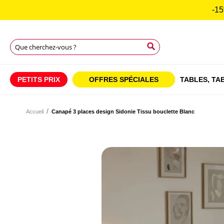
-15
Rechercher
Rechercher
Rechercher
PETITS PRIX
OFFRES SPÉCIALES
TABLES,
TAB
Accueil
Canapé 3 places design Sidonie Tissu bouclette Blanc
Skip
to
Skip
the
to
end
the
of
beginning
the
of
images
the
gallery
images