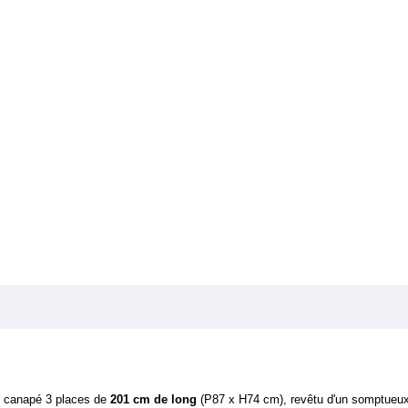
t canapé 3 places de
201 cm de long
(P87 x H74 cm), revêtu d'un somptueu