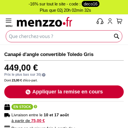
-16% sur tout le site - code :
deco16
Plus que
02j 20h 02min 32s
MENU
Mon 
Skip
Skip
Canapé d'angle convertible Toledo Gris
to
to
the
the
449,00 €
end
beginning
of
of
Prix le plus bas sur 30j
the
the
Dont
23,00 €
d’éco-part.
images
images
Appliquer la remise en cours
gallery
gallery
EN STOCK
Livraison entre le
10 et 17 août
à partir de
75,00 €