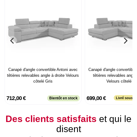
Canapé d'angle convertible Antoni avec
Canapé d'angle convertible
têtières relevables angle à droite Velours
têtières relevables angl
côtelé Gris
Velours côtelé Gr
712,00 €
699,00 €
Bientôt en stock
Livré sous p
Des clients satisfaits
et qui le
disent