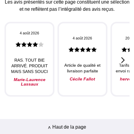
Les avis présentés sur cette page constituent une sélection
et ne reflètent pas l’intégralité des avis reçus.
4 août 2026
4 août 2026
20 ju
RAS. TOUT BIE
Article de qualité et
Tarifs c
ARRIVÉ. PRODUIT
livraison parfaite
envoi rapi
MAIS SANS SOUCI
Cécile Fallot
herve
Marie-Laurence
Lassaux
Haut de la page