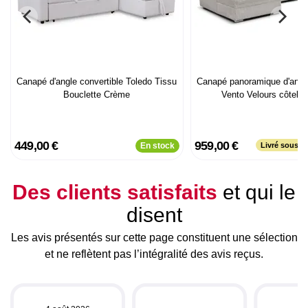
Canapé d'angle convertible Toledo Tissu
Canapé panoramique d'angle
Bouclette Crème
Vento Velours côtelé
449,00 €
959,00 €
En stock
Livré sous p
Des clients satisfaits
et qui le
disent
Les avis présentés sur cette page constituent une sélection
et ne reflètent pas l’intégralité des avis reçus.