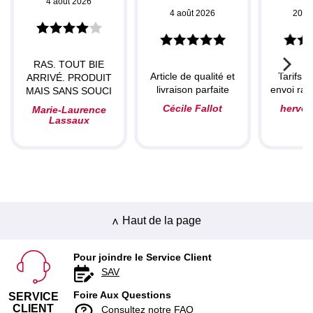
4 août 2026
4 août 2026
20 ju
RAS. TOUT BIE
Article de qualité et
Tarifs c
ARRIVÉ. PRODUIT
livraison parfaite
envoi rapi
MAIS SANS SOUCI
Cécile Fallot
herve
Marie-Laurence
Lassaux
Haut de la page
Pour joindre le Service Client
SAV
Foire Aux Questions
SERVICE
CLIENT
Consultez notre FAQ