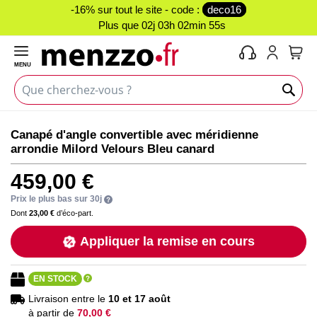
-16% sur tout le site - code :
deco16
Plus que
02j 03h 02min 55s
MENU
Mon 
Skip
Skip
Canapé d'angle convertible avec méridienne
to
to
arrondie Milord Velours Bleu canard
the
the
end
beginning
459,00 €
of
of
the
the
Prix le plus bas sur 30j
images
images
Dont
23,00 €
d’éco-part.
gallery
gallery
Appliquer la remise en cours
EN STOCK
Livraison entre le
10 et 17 août
à partir de
70,00 €