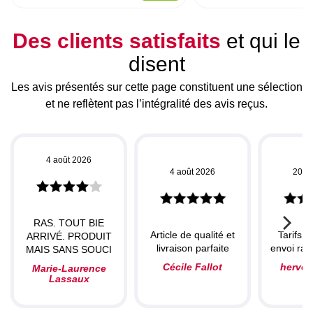
Des clients satisfaits
et qui le
disent
Les avis présentés sur cette page constituent une sélection
et ne reflètent pas l’intégralité des avis reçus.
4 août 2026
4 août 2026
20 ju
RAS. TOUT BIE
Article de qualité et
Tarifs c
ARRIVÉ. PRODUIT
livraison parfaite
envoi rapi
MAIS SANS SOUCI
Cécile Fallot
herve
Marie-Laurence
Lassaux