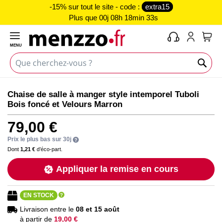
-15% sur tout le site - code :
extra15
Plus que
00j 08h 18min 32s
MENU
Mon 
Skip
Skip
Chaise de salle à manger style intemporel Tuboli
to
to
Bois foncé et Velours Marron
the
the
end
beginning
79,00 €
of
of
the
the
Prix le plus bas sur 30j
images
images
Dont
1,21 €
d’éco-part.
gallery
gallery
Appliquer la remise en cours
EN STOCK
Livraison entre le
08 et 15 août
à partir de
19,00 €