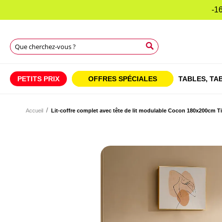
-16
Rechercher
Rechercher
Rechercher
PETITS PRIX
OFFRES SPÉCIALES
TABLES,
TAB
Accueil
Lit-coffre complet avec tête de lit modulable Cocon 180x200cm T
Skip
to
Skip
the
to
end
the
of
beginning
the
of
images
the
gallery
images