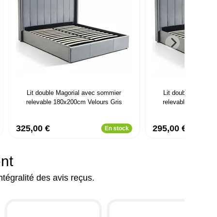
Lit double Magorial avec sommier
Lit double Magoria
relevable 180x200cm Velours Gris
relevable 160x200c
325,00 €
295,00 €
En stock
ent
ntégralité des avis reçus.