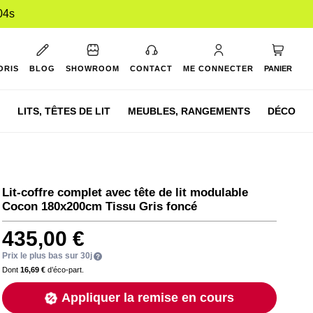
03s
Mon pan
ORIS
BLOG
SHOWROOM
CONTACT
ME CONNECTER
PANIER
LITS,
TÊTES DE LIT
MEUBLES,
RANGEMENTS
DÉCO
Lit-coffre complet avec tête de lit modulable
Cocon 180x200cm Tissu Gris foncé
435,00 €
Prix le plus bas sur 30j
Dont
16,69 €
d’éco-part.
Appliquer la remise en cours