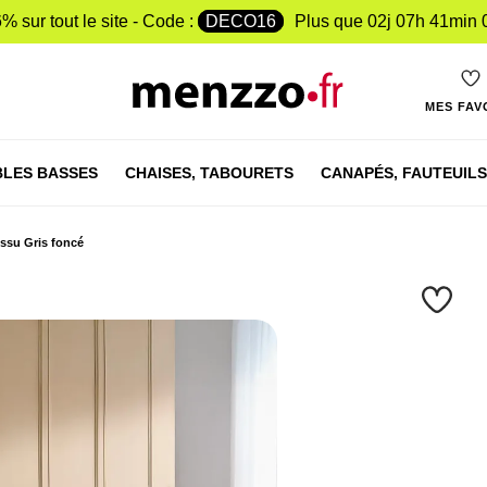
% sur tout le site - Code :
DECO16
Plus que
02j 07h 41min 
MES FAV
LES BASSES
CHAISES,
TABOURETS
CANAPÉS,
FAUTEUILS
issu Gris foncé