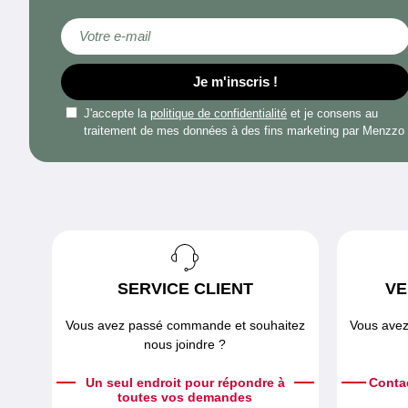
Inscription à notre lettre d’information :
Je m'inscris !
J'accepte la
politique de confidentialité
et je consens au
traitement de mes données à des fins marketing par Menzzo
SERVICE CLIENT
VE
Vous avez passé commande et souhaitez
Vous avez
nous joindre ?
Un seul endroit pour répondre à
Conta
toutes vos demandes