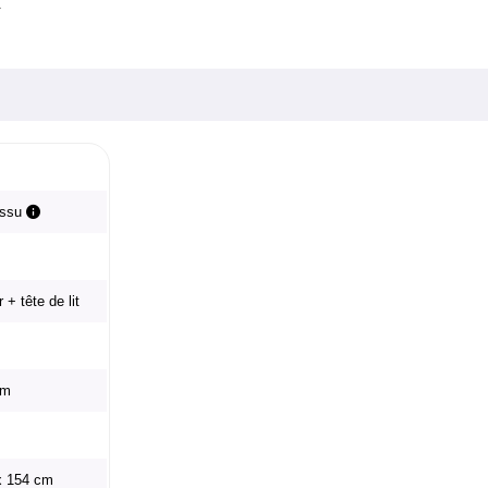
.
issu
 + tête de lit
cm
 x 154 cm