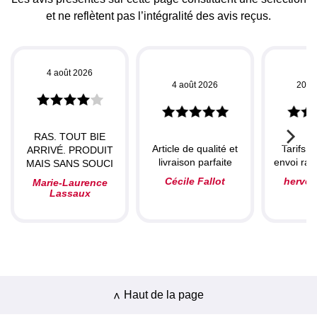
et ne reflètent pas l’intégralité des avis reçus.
4 août 2026
4 août 2026
20 ju
RAS. TOUT BIE
Article de qualité et
Tarifs c
ARRIVÉ. PRODUIT
livraison parfaite
envoi rapi
MAIS SANS SOUCI
Cécile Fallot
herve
Marie-Laurence
Lassaux
Haut de la page