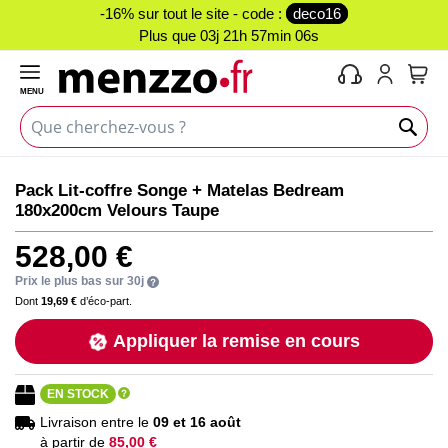
-16% sur tout le site - code :
deco16
Plus que
03j 21h 57min 06s
MENU
Mon 
Skip
Skip
Pack Lit-coffre Songe + Matelas Bedream
to
to
180x200cm Velours Taupe
the
the
end
beginning
528,00 €
of
of
the
the
Prix le plus bas sur 30j
images
images
Dont
19,69 €
d’éco-part.
gallery
gallery
Appliquer la remise en cours
EN STOCK
Livraison entre le
09 et 16 août
à partir de
85,00 €