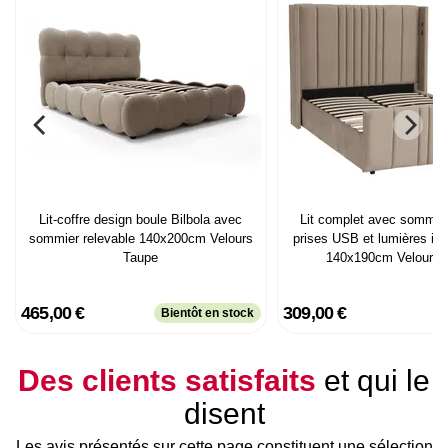
Lit-coffre design boule Bilbola avec
Lit complet avec sommier
sommier relevable 140x200cm Velours
prises USB et lumières int
Taupe
140x190cm Velours 
465,00 €
309,00 €
Bientôt en stock
Des clients satisfaits
et qui le
disent
Les avis présentés sur cette page constituent une sélection