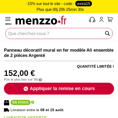
-15% sur tout le site - code :
extra15
Plus que
00j 20h 25min 30s
MENU
Mon 
Skip
Skip
Panneau décoratif mural en fer modèle Ali ensemble
to
to
de 2 pièces Argenté
the
the
end
beginning
QUANTITÉ LIMITÉE !
of
of
152,00 €
the
the
images
images
Prix le plus bas sur 30j
gallery
gallery
Appliquer la remise en cours
EN STOCK
Livraison entre le
08 et 15 août
LIVRAISON OFFERTE