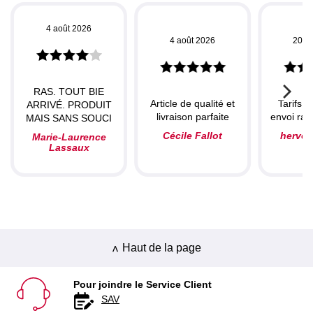
4 août 2026
4 août 2026
20 ju
RAS. TOUT BIE
Article de qualité et
Tarifs c
ARRIVÉ. PRODUIT
livraison parfaite
envoi rapi
MAIS SANS SOUCI
Cécile Fallot
herve
Marie-Laurence
Lassaux
Haut de la page
Pour joindre le Service Client
SAV