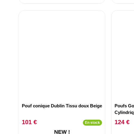
Pouf conique Dublin Tissu doux Beige
Poufs Go
Cylindri
101 €
124 €
En stock
NEW !