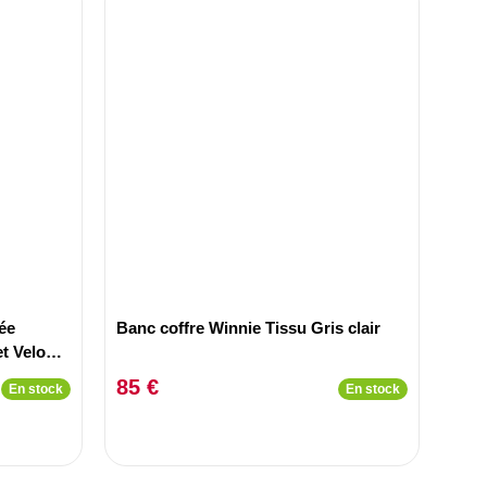
ée
Banc coffre Winnie Tissu Gris clair
t Velours
85 €
En stock
En stock