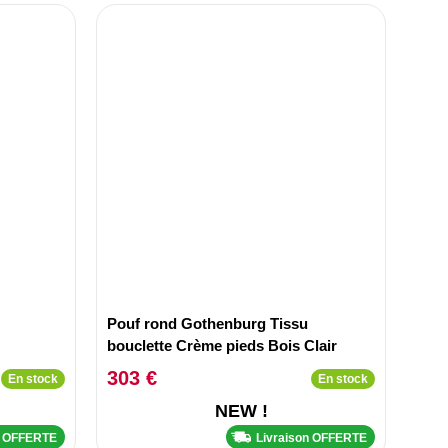
Pouf rond Gothenburg Tissu
bouclette Crème pieds Bois Clair
303 €
En stock
En stock
NEW !
n OFFERTE
Livraison OFFERTE