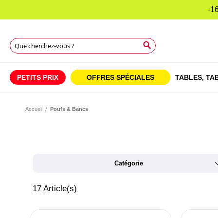
-16
Rechercher
Rechercher
Rechercher
PETITS PRIX
OFFRES SPÉCIALES
TABLES,
TAB
Accueil
Poufs & Bancs
Catégorie
17
Article(s)