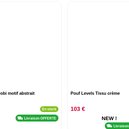
obi motif abstrait
Pouf Levels Tissu crème
103 €
En stock
NEW !
Livraison OFFERTE
Livraiso