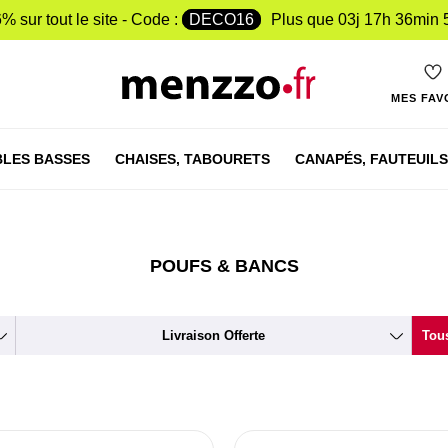
% sur tout le site - Code :
DECO16
Plus que
03j 17h 36min 
MES FAV
LES BASSES
CHAISES,
TABOURETS
CANAPÉS,
FAUTEUILS
POUFS & BANCS
Livraison Offerte
Tous