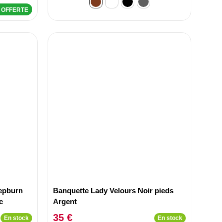
n OFFERTE
epburn
Banquette Lady Velours Noir pieds
c
Argent
35 €
En stock
En stock