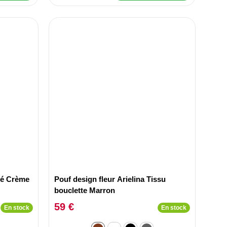
sé Crème
Pouf design fleur Arielina Tissu
bouclette Marron
59 €
En stock
En stock