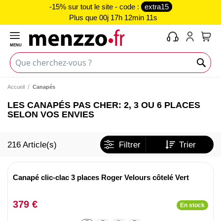
-15% sur tout le site - code :
extra15
Plus que
00j 17h 12min 10s
MENU
Mon 
Accueil
Canapés
LES CANAPÉS PAS CHER: 2, 3 OU 6 PLACES
SELON VOS ENVIES
216
Article(s)
Filtrer
Trier
Canapé clic-clac 3 places Roger Velours côtelé Vert
379 €
En stock