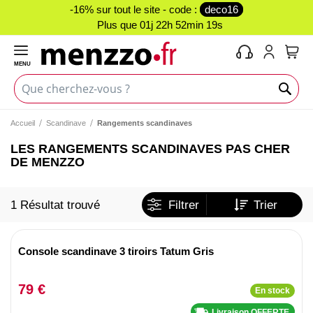
-16% sur tout le site - code :
deco16
Plus que
01j 22h 52min 19s
MENU
Mon 
Accueil
Scandinave
Rangements scandinaves
LES RANGEMENTS SCANDINAVES PAS CHER
DE MENZZO
1 Résultat trouvé
Filtrer
Trier
Console scandinave 3 tiroirs Tatum Gris
79 €
En stock
Livraison OFFERTE