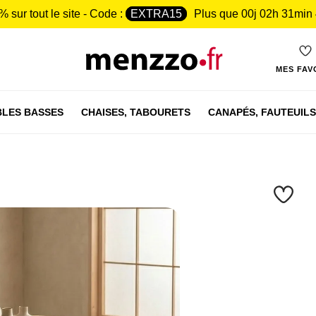
% sur tout le site - Code :
EXTRA15
Plus que
00j 02h 31min
MES FAV
LES BASSES
CHAISES,
TABOURETS
CANAPÉS,
FAUTEUILS