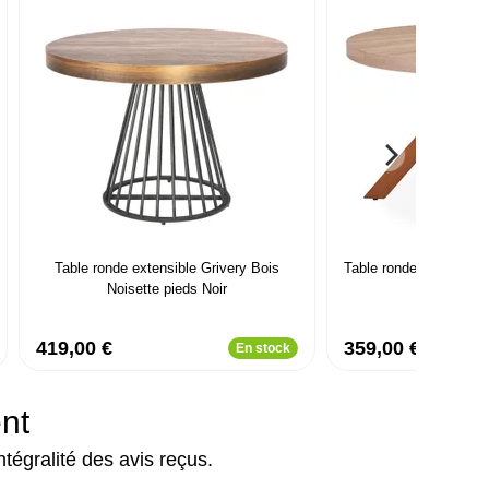
Table ronde extensible Grivery Bois
Table ronde extensibl
Noisette pieds Noir
419,00 €
359,00 €
En stock
ent
ntégralité des avis reçus.