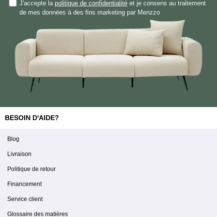
J'accepte la
politique de confidentialité
et je consens au traitement
de mes données à des fins marketing par Menzzo
BESOIN D'AIDE?
Blog
Livraison
Politique de retour
Financement
Service client
Glossaire des matières