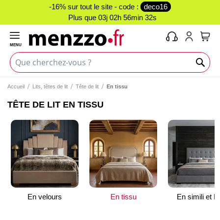
-16% sur tout le site - code :
deco16
Plus que
03j 02h 56min 31s
MENU
Mon 
Accueil
Lits, têtes de lit
Tête de lit
En tissu
TÊTE DE LIT EN TISSU
En velours
En tissu
En simili et P