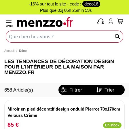
-16% sur tout le site - code :
deco16
Plus que
02j 05h 25min 58s
MENU
Mon 
Accueil
Déco
LES TENDANCES DE DÉCORATION DESIGN
POUR L'INTÉRIEUR DE LA MAISON PAR
MENZZO.FR
658
Article(s)
Filtrer
Trier
Miroir en pied décoratif design ondulé Pierrot 70x170cm
Velours Crème
85 €
En stock