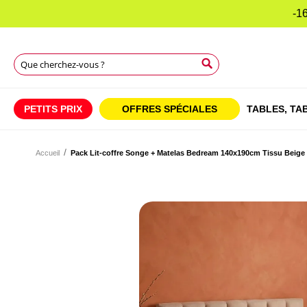
-16
Rechercher
Rechercher
Rechercher
PETITS PRIX
OFFRES SPÉCIALES
TABLES,
TAB
Accueil
Pack Lit-coffre Songe + Matelas Bedream 140x190cm Tissu Beige
Skip
to
Skip
the
to
end
the
of
beginning
the
of
images
the
gallery
images