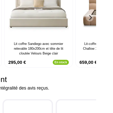
Lit coffre Sandiego avec sommier
Lit-coffre avec reb
relevable 180x200cm et tête de lit
Challow 180x200cm 
cloutée Velours Beige clair
Beig
295,00 €
659,00 €
En stock
Livré 
ent
ntégralité des avis reçus.