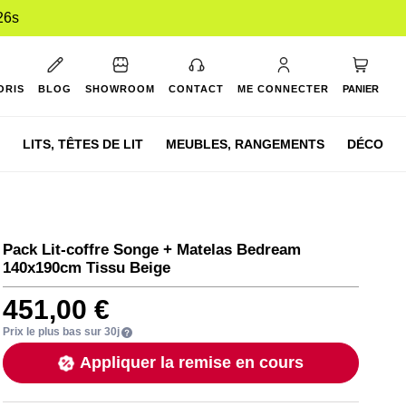
25s
Mon pan
ORIS
BLOG
SHOWROOM
CONTACT
ME CONNECTER
PANIER
LITS,
TÊTES DE LIT
MEUBLES,
RANGEMENTS
DÉCO
Pack Lit-coffre Songe + Matelas Bedream
140x190cm Tissu Beige
451,00 €
Prix le plus bas sur 30j
Appliquer la remise en cours