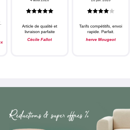
.
Article de qualité et
Tarifs compétitifs, envoi
livraison parfaite
rapide. Parfait.
Cécile Fallot
herve Mougeot
ux