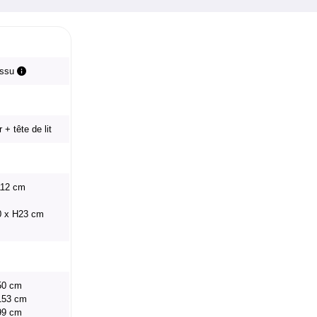
issu
 + tête de lit
112 cm
0 x H23 cm
150 cm
 153 cm
199 cm