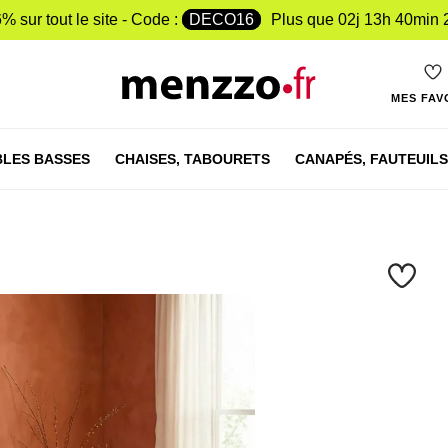
% sur tout le site - Code :
DECO16
Plus que
02j 13h 40min 
MES FAV
LES BASSES
CHAISES,
TABOURETS
CANAPÉS,
FAUTEUILS