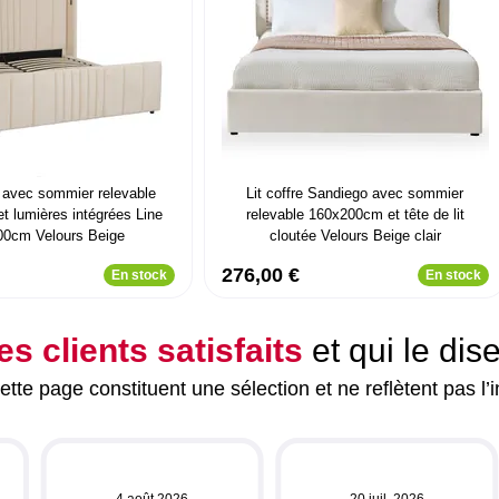
t avec sommier relevable
Lit coffre Sandiego avec sommier
t lumières intégrées Line
relevable 160x200cm et tête de lit
00cm Velours Beige
cloutée Velours Beige clair
276,00 €
En stock
En stock
es clients satisfaits
et qui le dis
tte page constituent une sélection et ne reflètent pas l’i
4 août 2026
20 juil. 2026