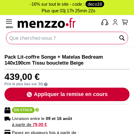
-16% sur tout le site - code :
deco16
Plus que
03j 17h 25min 22s
MENU
Mon 
Skip
Skip
Pack Lit-coffre Songe + Matelas Bedream
to
to
140x190cm Tissu bouclette Beige
the
the
end
beginning
439,00 €
of
of
the
the
Prix le plus bas sur 30j
images
images
Appliquer la remise en cours
gallery
gallery
EN STOCK
Livraison entre le
09 et 16 août
à partir de
79,00 €
Payez en plusieurs fois à partir de :