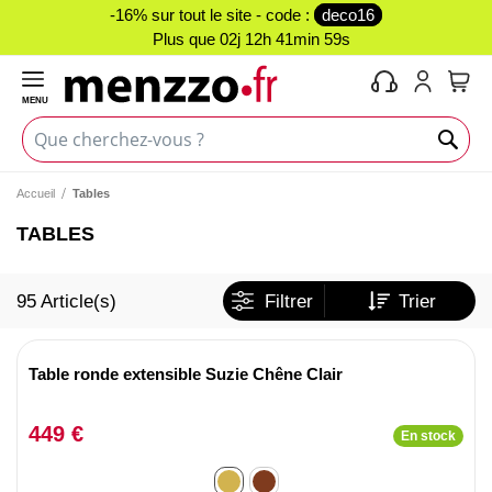
-16% sur tout le site - code :
deco16
Plus que
02j 12h 41min 59s
MENU
Mon 
Accueil
Tables
TABLES
95
Article(s)
Filtrer
Trier
Table ronde extensible Suzie Chêne Clair
449 €
En stock